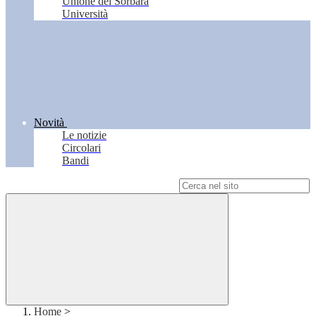
Unione del Sorbara
Università
Novità
Le notizie
Circolari
Bandi
Campo di ricerca per le pagine del sito
Home
>