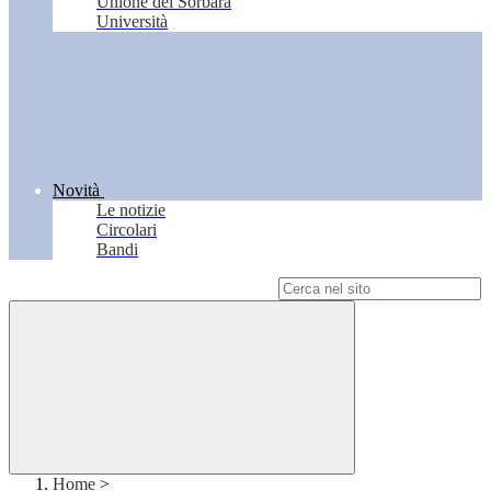
Unione del Sorbara
Università
Novità
Le notizie
Circolari
Bandi
Campo di ricerca per le pagine del sito
Home
>