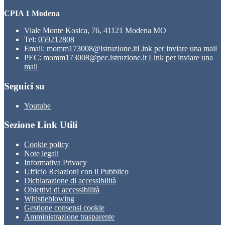
CPIA 1 Modena
Viale Monte Kosica, 76, 41121 Modena MO
Tel:
059212808
Email:
momm173008@istruzione.it
Link per inviare una mail
PEC:
momm173008@pec.istruzione.it
Link per inviare una
mail
Seguici su
Youtube
Sezione Link Utili
Cookie policy
Note legali
Informativa Privacy
Ufficio Relazioni con il Pubblico
Dichiarazione di accessibilità
Obiettivi di accessibilità
Whistleblowing
Gestione consensi cookie
Amministrazione trasparente