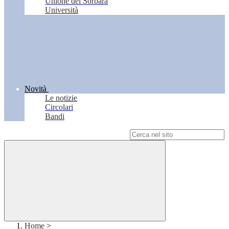
Unione del Sorbara
Università
Novità
Le notizie
Circolari
Bandi
Campo di ricerca per le pagine del sito
Home
>