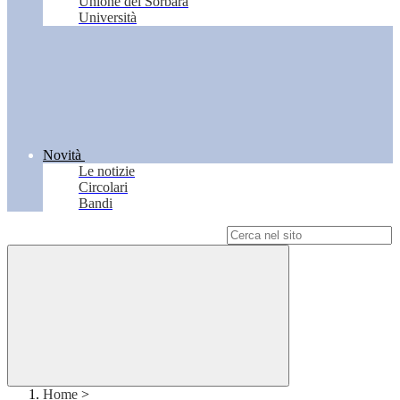
Unione del Sorbara
Università
Novità
Le notizie
Circolari
Bandi
Campo di ricerca per le pagine del sito
Home
>