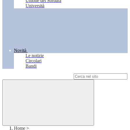
Unione del Sorbara
Università
Novità
Le notizie
Circolari
Bandi
Campo di ricerca per le pagine del sito
Home
>