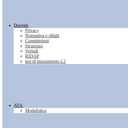
Docenti
Privacy
Normativa e sillabi
Commissioni
Sicurezza
Verbali
RIDAP
test di piazzamento L2
ATA
Modulistica