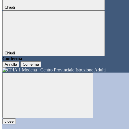
Chiudi
Chiudi
Conferma
Annulla
Conferma
Centro Provinciale Istruzione Adulti
close