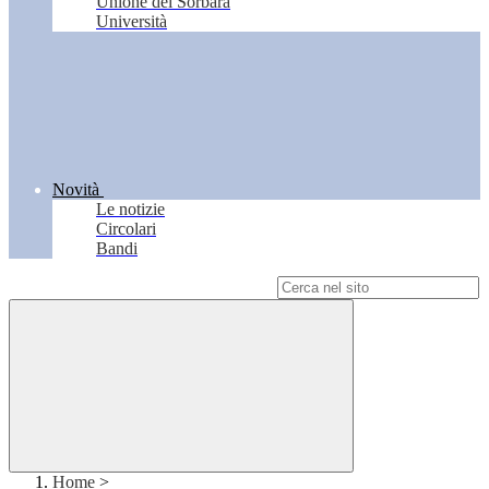
Unione del Sorbara
Università
Novità
Le notizie
Circolari
Bandi
Campo di ricerca per le pagine del sito
Home
>