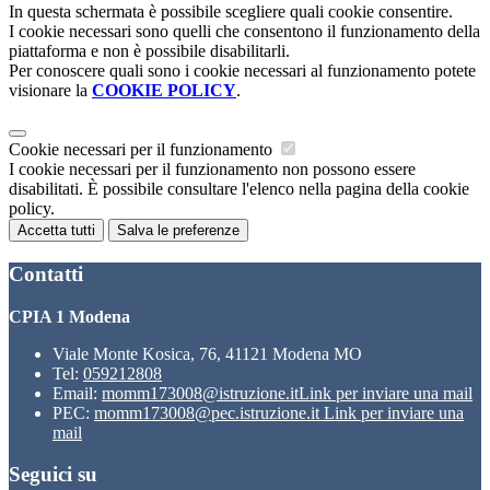
In questa schermata è possibile scegliere quali cookie consentire.
I cookie necessari sono quelli che consentono il funzionamento della
piattaforma e non è possibile disabilitarli.
Per conoscere quali sono i cookie necessari al funzionamento potete
visionare la
COOKIE POLICY
.
Cookie necessari per il funzionamento
I cookie necessari per il funzionamento non possono essere
disabilitati. È possibile consultare l'elenco nella pagina della cookie
policy.
Accetta tutti
Salva le preferenze
Contatti
CPIA 1 Modena
Viale Monte Kosica, 76, 41121 Modena MO
Tel:
059212808
Email:
momm173008@istruzione.it
Link per inviare una mail
PEC:
momm173008@pec.istruzione.it
Link per inviare una
mail
Seguici su