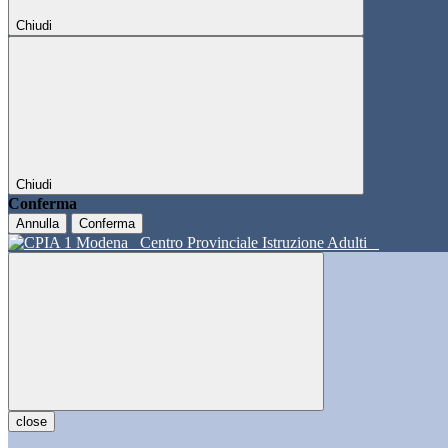
Chiudi
Chiudi
Conferma
Annulla
Conferma
Centro Provinciale Istruzione Adulti
close