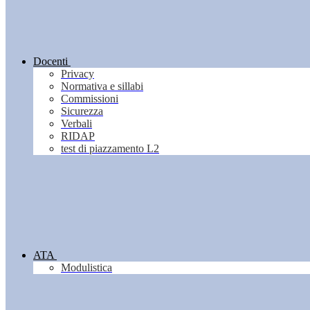
Docenti
Privacy
Normativa e sillabi
Commissioni
Sicurezza
Verbali
RIDAP
test di piazzamento L2
ATA
Modulistica