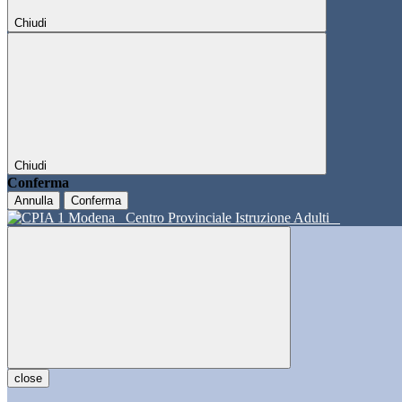
Chiudi
Chiudi
Conferma
Annulla
Conferma
Centro Provinciale Istruzione Adulti
close