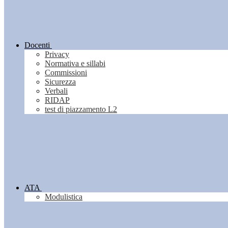
Docenti
Privacy
Normativa e sillabi
Commissioni
Sicurezza
Verbali
RIDAP
test di piazzamento L2
ATA
Modulistica