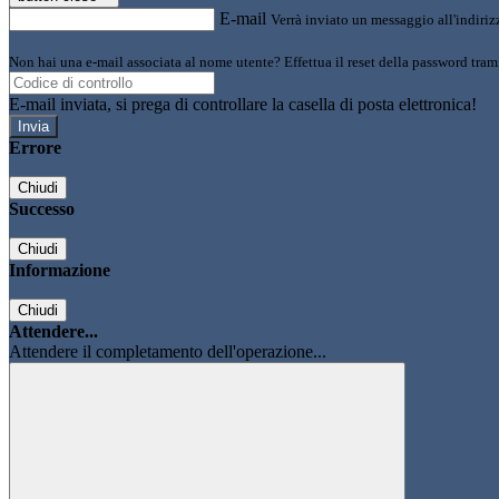
E-mail
Verrà inviato un messaggio all'indirizz
Non hai una e-mail associata al nome utente? Effettua il reset della password tram
E-mail inviata, si prega di controllare la casella di posta elettronica!
Errore
Chiudi
Successo
Chiudi
Informazione
Chiudi
Attendere...
Attendere il completamento dell'operazione...