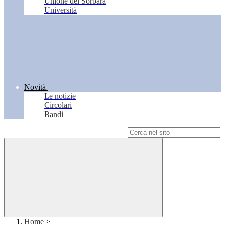
Unione del Sorbara
Università
Novità
Le notizie
Circolari
Bandi
Campo di ricerca per le pagine del sito
Home
>