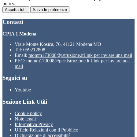
policy.
Accetta tutti
Salva le preferenze
Contatti
CPIA 1 Modena
Viale Monte Kosica, 76, 41121 Modena MO
Tel:
059212808
Email:
momm173008@istruzione.it
Link per inviare una mail
PEC:
momm173008@pec.istruzione.it
Link per inviare una
mail
Seguici su
Youtube
Sezione Link Utili
Cookie policy
Note legali
Informativa Privacy
Ufficio Relazioni con il Pubblico
Dichiarazione di accessibilità