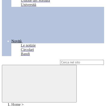
Unione del Sorbara
Università
Novità
Le notizie
Circolari
Bandi
Campo di ricerca per le pagine del sito
Home
>