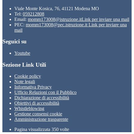
Viale Monte Kosica, 76, 41121 Modena MO
Tel:
059212808
Email:
momm173008@istruzione.it
Link per inviare una mail
PEC:
momm173008@pec.istruzione.it
Link per inviare una
mail
Seguici su
Youtube
Sezione Link Utili
Cookie policy
Note legali
Informativa Privacy
Ufficio Relazioni con il Pubblico
Dichiarazione di accessibilità
Obiettivi di accessibilità
Whistleblowing
Gestione consensi cookie
Amministrazione trasparente
Pagina visualizzata
350
volte