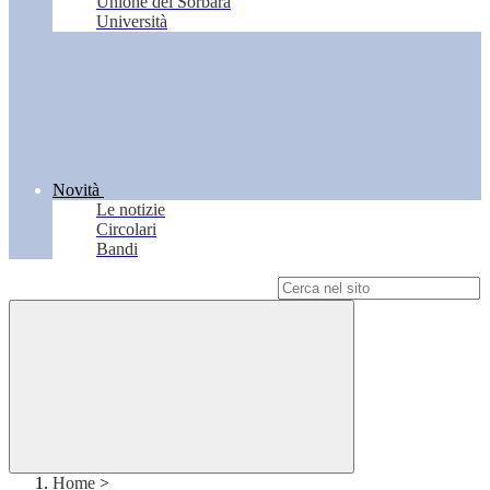
Unione del Sorbara
Università
Novità
Le notizie
Circolari
Bandi
Campo di ricerca per le pagine del sito
Home
>