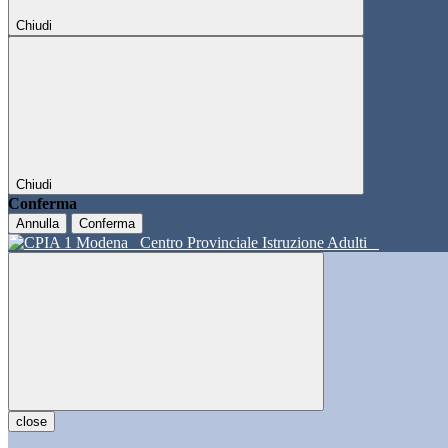
Chiudi
Chiudi
Conferma
Annulla
Conferma
Centro Provinciale Istruzione Adulti
close