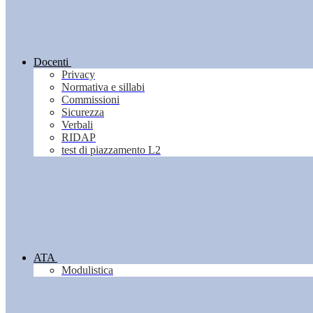
Docenti
Privacy
Normativa e sillabi
Commissioni
Sicurezza
Verbali
RIDAP
test di piazzamento L2
ATA
Modulistica