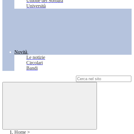
Unione del Sorbara
Università
Novità
Le notizie
Circolari
Bandi
Campo di ricerca per le pagine del sito
Home
>