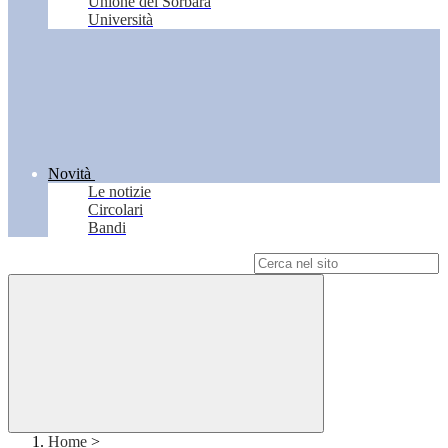
Unione del Sorbara
Università
Novità
Le notizie
Circolari
Bandi
Campo di ricerca per le pagine del sito
Home
>