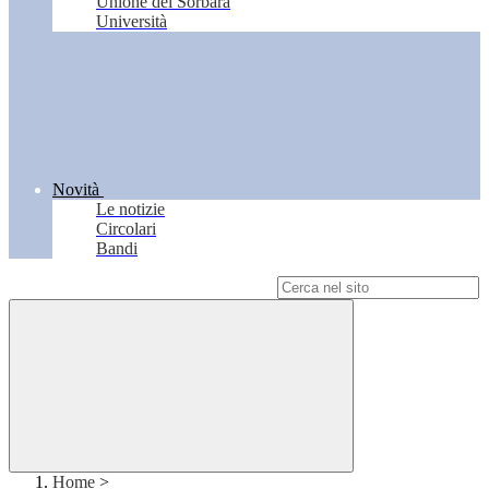
Unione del Sorbara
Università
Novità
Le notizie
Circolari
Bandi
Campo di ricerca per le pagine del sito
Home
>