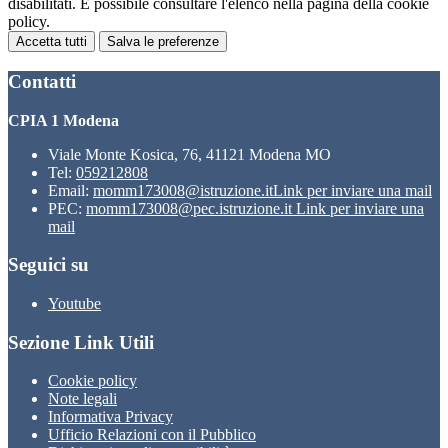
disabilitati. È possibile consultare l'elenco nella pagina della cookie
policy.
Accetta tutti
Salva le preferenze
Contatti
CPIA 1 Modena
Viale Monte Kosica, 76, 41121 Modena MO
Tel:
059212808
Email:
momm173008@istruzione.it
Link per inviare una mail
PEC:
momm173008@pec.istruzione.it
Link per inviare una
mail
Seguici su
Youtube
Sezione Link Utili
Cookie policy
Note legali
Informativa Privacy
Ufficio Relazioni con il Pubblico