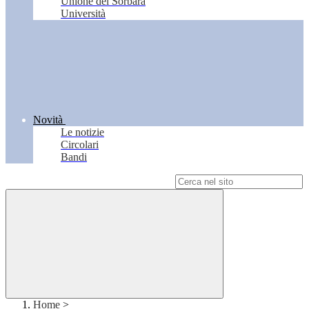
Unione del Sorbara
Università
Novità
Le notizie
Circolari
Bandi
Campo di ricerca per le pagine del sito
Home
>