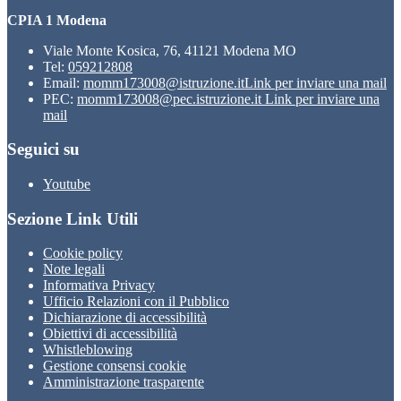
CPIA 1 Modena
Viale Monte Kosica, 76, 41121 Modena MO
Tel:
059212808
Email:
momm173008@istruzione.it
Link per inviare una mail
PEC:
momm173008@pec.istruzione.it
Link per inviare una
mail
Seguici su
Youtube
Sezione Link Utili
Cookie policy
Note legali
Informativa Privacy
Ufficio Relazioni con il Pubblico
Dichiarazione di accessibilità
Obiettivi di accessibilità
Whistleblowing
Gestione consensi cookie
Amministrazione trasparente