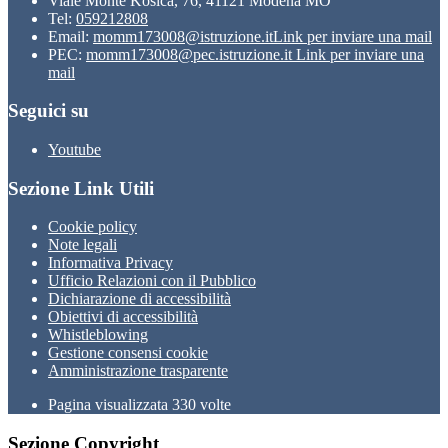
Viale Monte Kosica, 76, 41121 Modena MO
Tel:
059212808
Email:
momm173008@istruzione.it
Link per inviare una mail
PEC:
momm173008@pec.istruzione.it
Link per inviare una
mail
Seguici su
Youtube
Sezione Link Utili
Cookie policy
Note legali
Informativa Privacy
Ufficio Relazioni con il Pubblico
Dichiarazione di accessibilità
Obiettivi di accessibilità
Whistleblowing
Gestione consensi cookie
Amministrazione trasparente
Pagina visualizzata
330
volte
Sezione Copyright