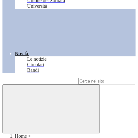
Unione del Sorbara
Università
Novità
Le notizie
Circolari
Bandi
Campo di ricerca per le pagine del sito
Home
>