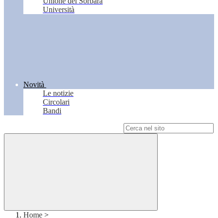
Unione del Sorbara
Università
Novità
Le notizie
Circolari
Bandi
Campo di ricerca per le pagine del sito
Home
>