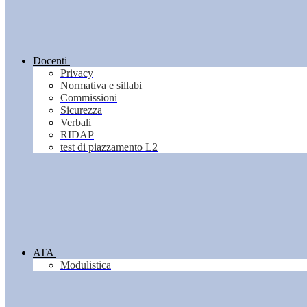
Docenti
Privacy
Normativa e sillabi
Commissioni
Sicurezza
Verbali
RIDAP
test di piazzamento L2
ATA
Modulistica