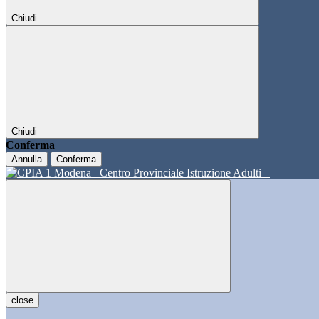
Chiudi
Chiudi
Conferma
Annulla
Conferma
Centro Provinciale Istruzione Adulti
close