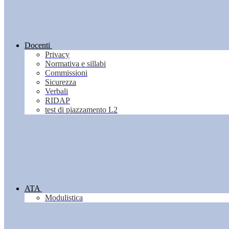
Docenti
Privacy
Normativa e sillabi
Commissioni
Sicurezza
Verbali
RIDAP
test di piazzamento L2
ATA
Modulistica