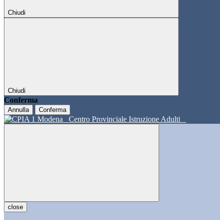
Chiudi
Chiudi
Conferma
Annulla
Conferma
Centro Provinciale Istruzione Adulti
close