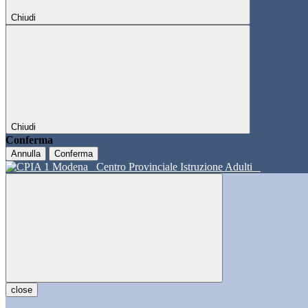
Chiudi
Chiudi
Conferma
Annulla
Conferma
Centro Provinciale Istruzione Adulti
close