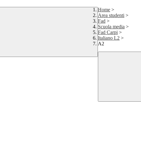
Home
>
Area studenti
>
Fad
>
Scuola media
>
Fad Carpi
>
Italiano L2
>
A2