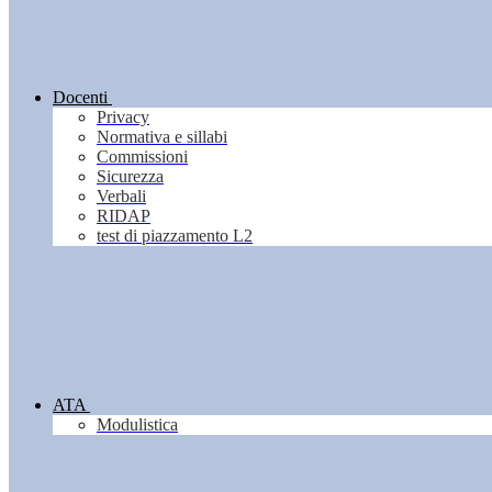
Docenti
Privacy
Normativa e sillabi
Commissioni
Sicurezza
Verbali
RIDAP
test di piazzamento L2
ATA
Modulistica