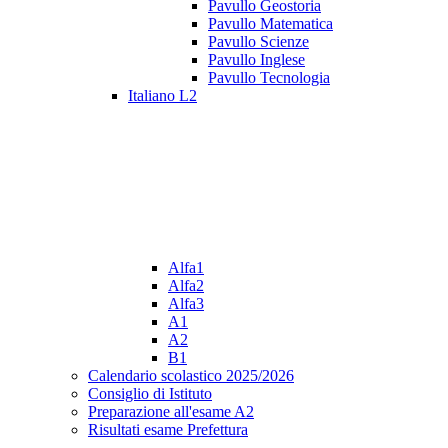
Pavullo Geostoria
Pavullo Matematica
Pavullo Scienze
Pavullo Inglese
Pavullo Tecnologia
Italiano L2
Alfa1
Alfa2
Alfa3
A1
A2
B1
Calendario scolastico 2025/2026
Consiglio di Istituto
Preparazione all'esame A2
Risultati esame Prefettura