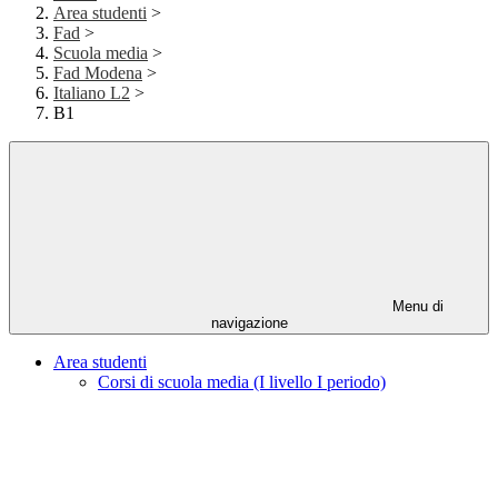
Area studenti
>
Fad
>
Scuola media
>
Fad Modena
>
Italiano L2
>
B1
Menu di
navigazione
Area studenti
Corsi di scuola media (I livello I periodo)