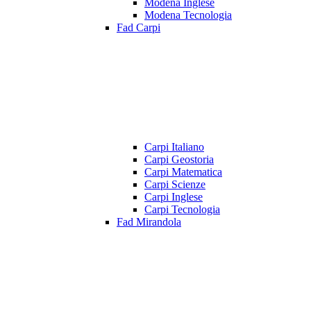
Modena Inglese
Modena Tecnologia
Fad Carpi
Carpi Italiano
Carpi Geostoria
Carpi Matematica
Carpi Scienze
Carpi Inglese
Carpi Tecnologia
Fad Mirandola