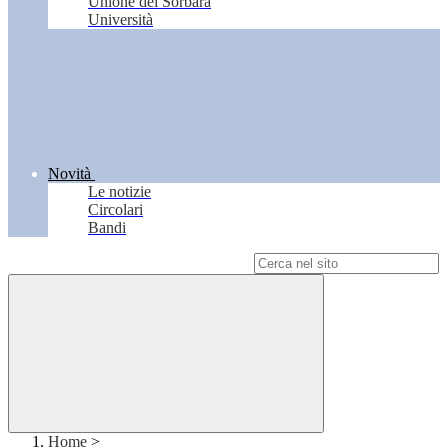
Unione del Sorbara
Università
Novità
Le notizie
Circolari
Bandi
Campo di ricerca per le pagine del sito
Home
>