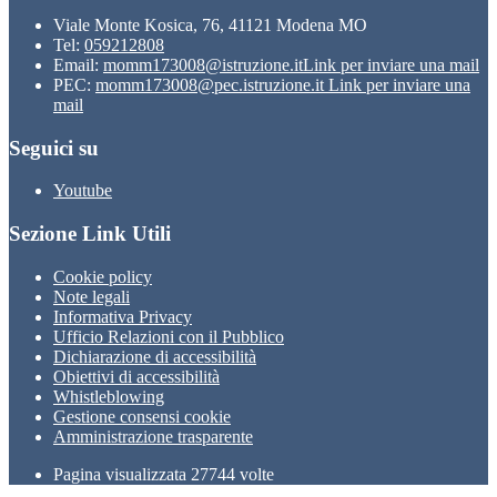
Viale Monte Kosica, 76, 41121 Modena MO
Tel:
059212808
Email:
momm173008@istruzione.it
Link per inviare una mail
PEC:
momm173008@pec.istruzione.it
Link per inviare una
mail
Seguici su
Youtube
Sezione Link Utili
Cookie policy
Note legali
Informativa Privacy
Ufficio Relazioni con il Pubblico
Dichiarazione di accessibilità
Obiettivi di accessibilità
Whistleblowing
Gestione consensi cookie
Amministrazione trasparente
Pagina visualizzata
27744
volte