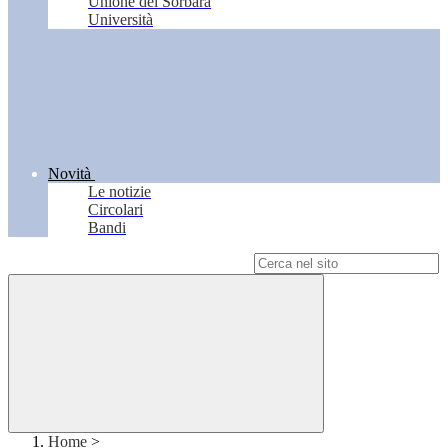
Unione del Sorbara
Università
Novità
Le notizie
Circolari
Bandi
Campo di ricerca per le pagine del sito
Home
>