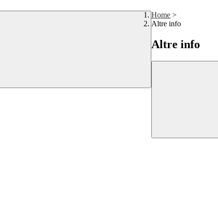
Home
>
Altre info
Altre info