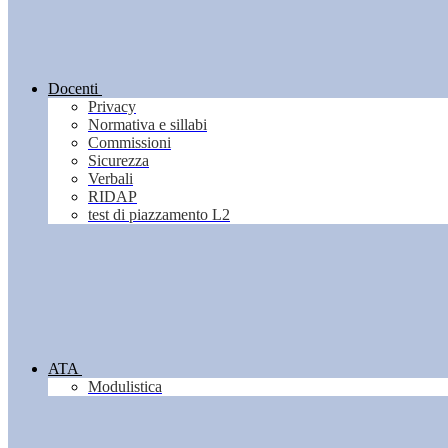
Docenti
Privacy
Normativa e sillabi
Commissioni
Sicurezza
Verbali
RIDAP
test di piazzamento L2
ATA
Modulistica