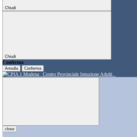
Chiudi
Chiudi
Conferma
Annulla
Conferma
Centro Provinciale Istruzione Adulti
close