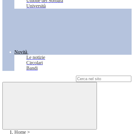
Unione del Sorbara
Università
Novità
Le notizie
Circolari
Bandi
Campo di ricerca per le pagine del sito
Home
>