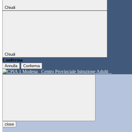
Chiudi
Chiudi
Conferma
Annulla
Conferma
Centro Provinciale Istruzione Adulti
close