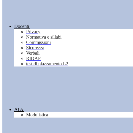
Docenti
Privacy
Normativa e sillabi
Commissioni
Sicurezza
Verbali
RIDAP
test di piazzamento L2
ATA
Modulistica