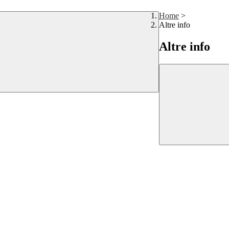
Home
>
Altre info
Altre info