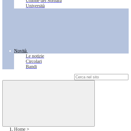
Unione del Sorbara
Università
Novità
Le notizie
Circolari
Bandi
Campo di ricerca per le pagine del sito
Home
>