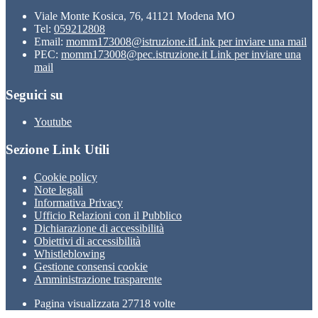
Viale Monte Kosica, 76, 41121 Modena MO
Tel:
059212808
Email:
momm173008@istruzione.it
Link per inviare una mail
PEC:
momm173008@pec.istruzione.it
Link per inviare una
mail
Seguici su
Youtube
Sezione Link Utili
Cookie policy
Note legali
Informativa Privacy
Ufficio Relazioni con il Pubblico
Dichiarazione di accessibilità
Obiettivi di accessibilità
Whistleblowing
Gestione consensi cookie
Amministrazione trasparente
Pagina visualizzata
27718
volte