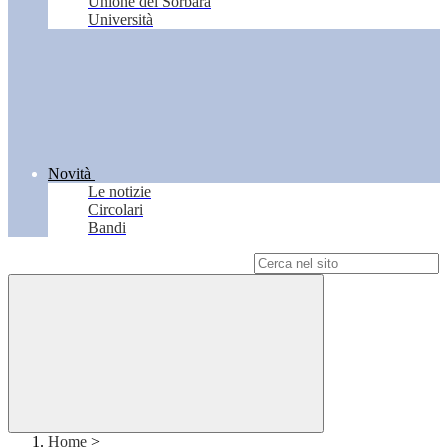
Unione del Sorbara
Università
Novità
Le notizie
Circolari
Bandi
Campo di ricerca per le pagine del sito
Home
>