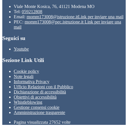
Viale Monte Kosica, 76, 41121 Modena MO
Tel:
059212808
Email:
momm173008@istruzione.it
Link per inviare una mail
PEC:
momm173008@pec.istruzione.it
Link per inviare una
mail
Seguici su
Youtube
Sezione Link Utili
Cookie policy
Note legali
Informativa Privacy
Ufficio Relazioni con il Pubblico
Dichiarazione di accessibilità
Obiettivi di accessibilità
Whistleblowing
Gestione consensi cookie
Amministrazione trasparente
Pagina visualizzata
27652
volte