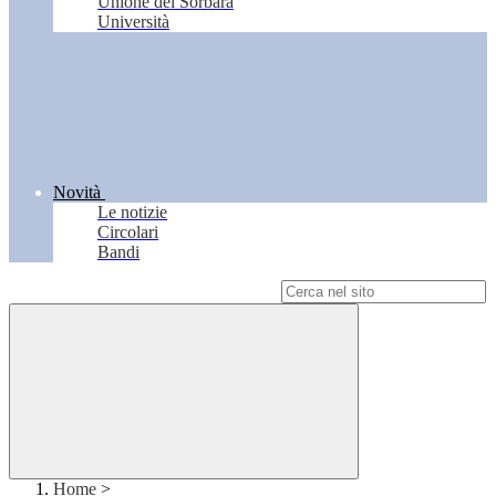
Unione del Sorbara
Università
Novità
Le notizie
Circolari
Bandi
Campo di ricerca per le pagine del sito
Home
>