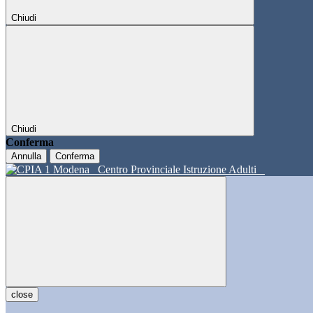
Chiudi
Chiudi
Conferma
Annulla
Conferma
Centro Provinciale Istruzione Adulti
close