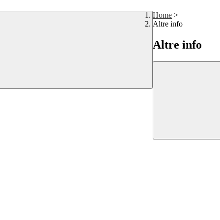
Home
>
Altre info
Altre info