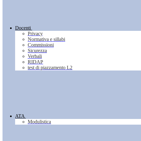
Docenti
Privacy
Normativa e sillabi
Commissioni
Sicurezza
Verbali
RIDAP
test di piazzamento L2
ATA
Modulistica