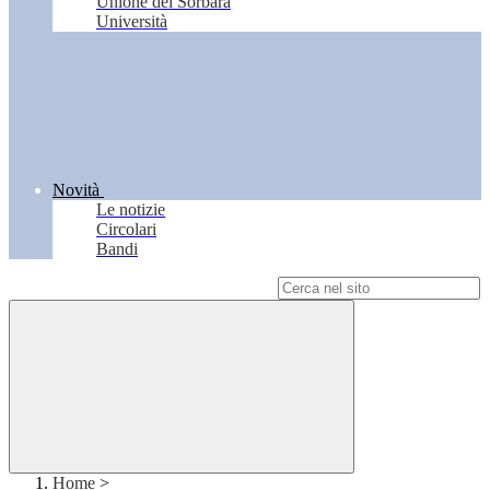
Unione del Sorbara
Università
Novità
Le notizie
Circolari
Bandi
Campo di ricerca per le pagine del sito
Home
>