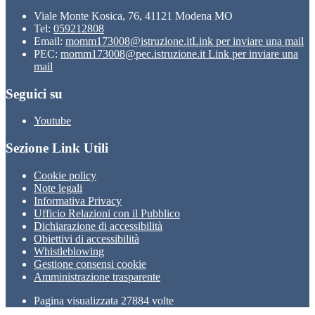
Viale Monte Kosica, 76, 41121 Modena MO
Tel:
059212808
Email:
momm173008@istruzione.it
Link per inviare una mail
PEC:
momm173008@pec.istruzione.it
Link per inviare una
mail
Seguici su
Youtube
Sezione Link Utili
Cookie policy
Note legali
Informativa Privacy
Ufficio Relazioni con il Pubblico
Dichiarazione di accessibilità
Obiettivi di accessibilità
Whistleblowing
Gestione consensi cookie
Amministrazione trasparente
Pagina visualizzata
27884
volte