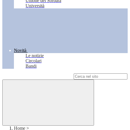
Unione del Sorbara
Università
Novità
Le notizie
Circolari
Bandi
Campo di ricerca per le pagine del sito
Home
>