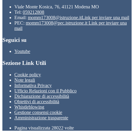
Viale Monte Kosica, 76, 41121 Modena MO
Tel:
059212808
Email:
momm173008@istruzione.it
Link per inviare una mail
PEC:
momm173008@pec.istruzione.it
Link per inviare una
mail
Seguici su
Youtube
Sezione Link Utili
Cookie policy
Note legali
Informativa Privacy
Ufficio Relazioni con il Pubblico
Dichiarazione di accessibilità
Obiettivi di accessibilità
Whistleblowing
Gestione consensi cookie
Amministrazione trasparente
Pagina visualizzata
28022
volte