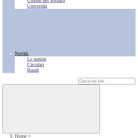
Unione del Sorbara
Università
Novità
Le notizie
Circolari
Bandi
Campo di ricerca per le pagine del sito
Home
>