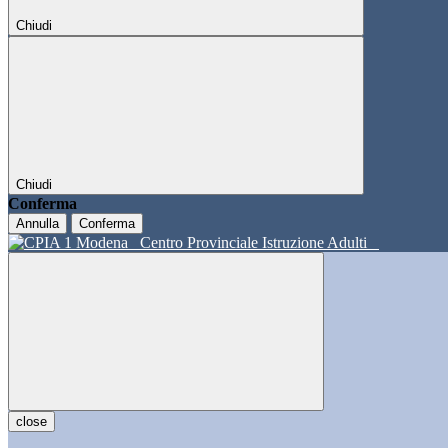
Chiudi
Chiudi
Conferma
Annulla
Conferma
Centro Provinciale Istruzione Adulti
close