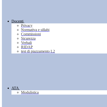
Docenti
Privacy
Normativa e sillabi
Commissioni
Sicurezza
Verbali
RIDAP
test di piazzamento L2
ATA
Modulistica