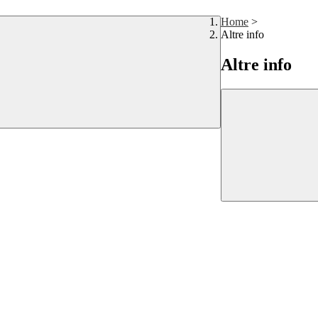
Home
>
Altre info
Altre info