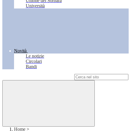
Unione del Sorbara
Università
Novità
Le notizie
Circolari
Bandi
Campo di ricerca per le pagine del sito
Home
>