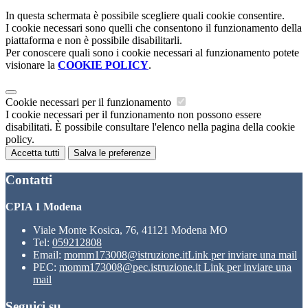
In questa schermata è possibile scegliere quali cookie consentire.
I cookie necessari sono quelli che consentono il funzionamento della
piattaforma e non è possibile disabilitarli.
Per conoscere quali sono i cookie necessari al funzionamento potete
visionare la
COOKIE POLICY
.
Cookie necessari per il funzionamento
I cookie necessari per il funzionamento non possono essere
disabilitati. È possibile consultare l'elenco nella pagina della cookie
policy.
Accetta tutti
Salva le preferenze
Contatti
CPIA 1 Modena
Viale Monte Kosica, 76, 41121 Modena MO
Tel:
059212808
Email:
momm173008@istruzione.it
Link per inviare una mail
PEC:
momm173008@pec.istruzione.it
Link per inviare una
mail
Seguici su