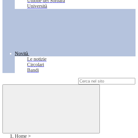
Unione del Sorbara
Università
Novità
Le notizie
Circolari
Bandi
Campo di ricerca per le pagine del sito
Home
>