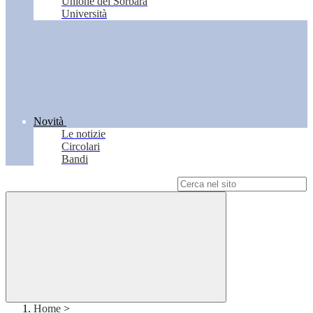
Unione del Sorbara
Università
Novità
Le notizie
Circolari
Bandi
Campo di ricerca per le pagine del sito
Home
>