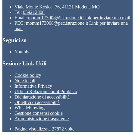
Viale Monte Kosica, 76, 41121 Modena MO
Tel:
059212808
Email:
momm173008@istruzione.it
Link per inviare una mail
PEC:
momm173008@pec.istruzione.it
Link per inviare una
mail
Seguici su
Youtube
Sezione Link Utili
Cookie policy
Note legali
Informativa Privacy
Ufficio Relazioni con il Pubblico
Dichiarazione di accessibilità
Obiettivi di accessibilità
Whistleblowing
Gestione consensi cookie
Amministrazione trasparente
Pagina visualizzata
27872
volte