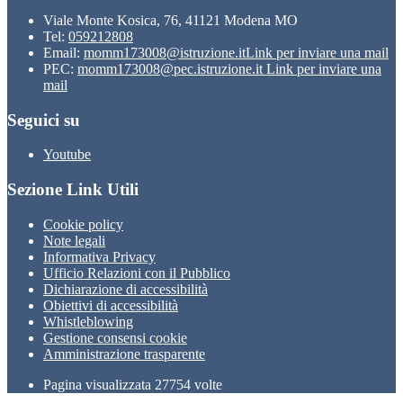
Viale Monte Kosica, 76, 41121 Modena MO
Tel:
059212808
Email:
momm173008@istruzione.it
Link per inviare una mail
PEC:
momm173008@pec.istruzione.it
Link per inviare una
mail
Seguici su
Youtube
Sezione Link Utili
Cookie policy
Note legali
Informativa Privacy
Ufficio Relazioni con il Pubblico
Dichiarazione di accessibilità
Obiettivi di accessibilità
Whistleblowing
Gestione consensi cookie
Amministrazione trasparente
Pagina visualizzata
27754
volte