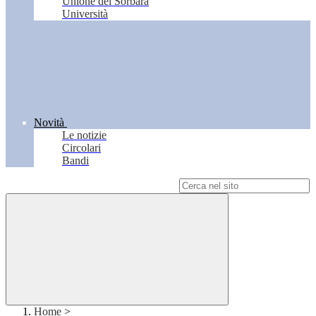
Unione del Sorbara
Università
Novità
Le notizie
Circolari
Bandi
Campo di ricerca per le pagine del sito
Home
>