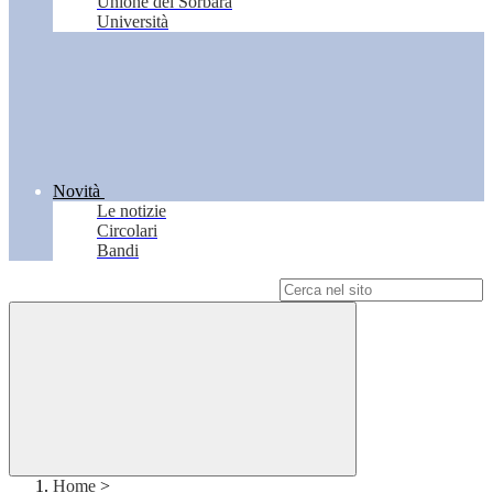
Unione del Sorbara
Università
Novità
Le notizie
Circolari
Bandi
Campo di ricerca per le pagine del sito
Home
>