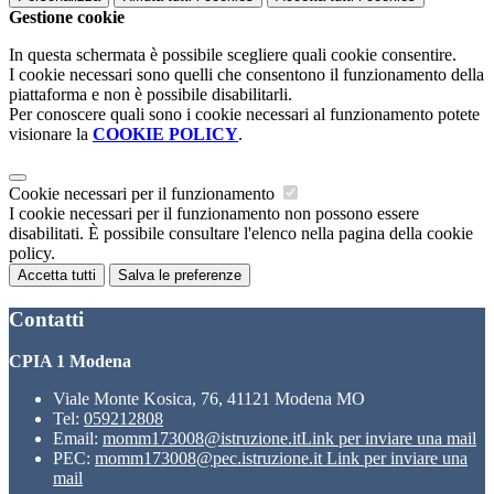
Gestione cookie
In questa schermata è possibile scegliere quali cookie consentire.
I cookie necessari sono quelli che consentono il funzionamento della
piattaforma e non è possibile disabilitarli.
Per conoscere quali sono i cookie necessari al funzionamento potete
visionare la
COOKIE POLICY
.
Cookie necessari per il funzionamento
I cookie necessari per il funzionamento non possono essere
disabilitati. È possibile consultare l'elenco nella pagina della cookie
policy.
Accetta tutti
Salva le preferenze
Contatti
CPIA 1 Modena
Viale Monte Kosica, 76, 41121 Modena MO
Tel:
059212808
Email:
momm173008@istruzione.it
Link per inviare una mail
PEC:
momm173008@pec.istruzione.it
Link per inviare una
mail