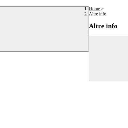
Home
>
Altre info
Altre info