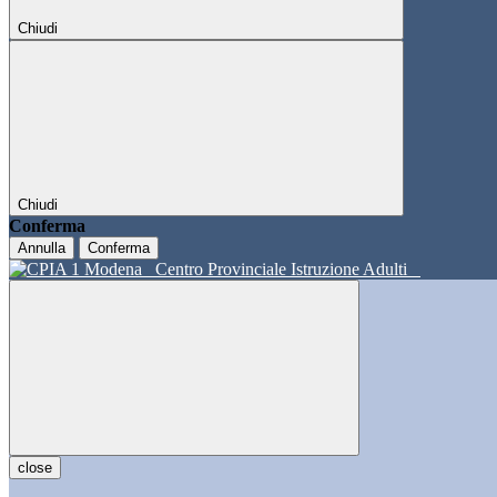
Chiudi
Chiudi
Conferma
Annulla
Conferma
Centro Provinciale Istruzione Adulti
close