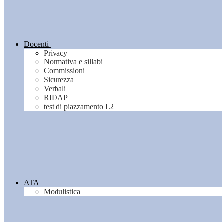
Docenti
Privacy
Normativa e sillabi
Commissioni
Sicurezza
Verbali
RIDAP
test di piazzamento L2
ATA
Modulistica