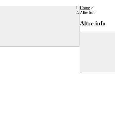
Home
>
Altre info
Altre info