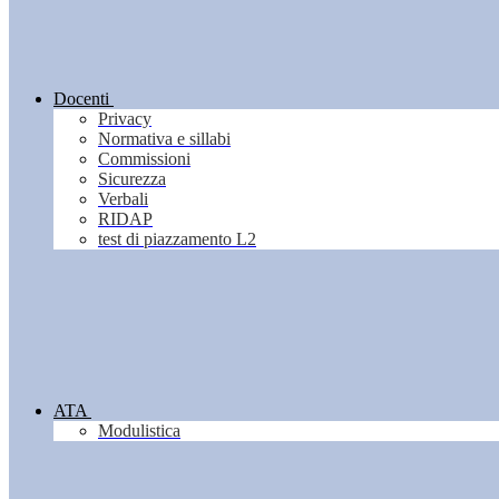
Docenti
Privacy
Normativa e sillabi
Commissioni
Sicurezza
Verbali
RIDAP
test di piazzamento L2
ATA
Modulistica