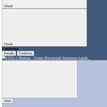
Chiudi
Chiudi
Conferma
Annulla
Conferma
Centro Provinciale Istruzione Adulti
close