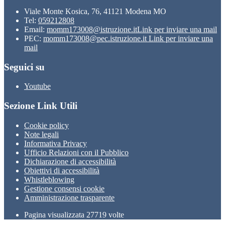
Viale Monte Kosica, 76, 41121 Modena MO
Tel:
059212808
Email:
momm173008@istruzione.it
Link per inviare una mail
PEC:
momm173008@pec.istruzione.it
Link per inviare una
mail
Seguici su
Youtube
Sezione Link Utili
Cookie policy
Note legali
Informativa Privacy
Ufficio Relazioni con il Pubblico
Dichiarazione di accessibilità
Obiettivi di accessibilità
Whistleblowing
Gestione consensi cookie
Amministrazione trasparente
Pagina visualizzata
27719
volte