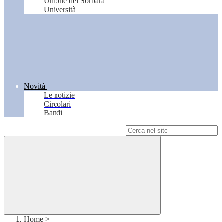
Unione del Sorbara
Università
Novità
Le notizie
Circolari
Bandi
Campo di ricerca per le pagine del sito
Home
>