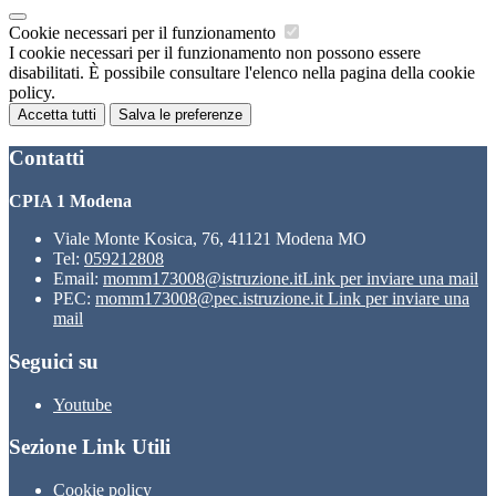
Cookie necessari per il funzionamento
I cookie necessari per il funzionamento non possono essere
disabilitati. È possibile consultare l'elenco nella pagina della cookie
policy.
Accetta tutti
Salva le preferenze
Contatti
CPIA 1 Modena
Viale Monte Kosica, 76, 41121 Modena MO
Tel:
059212808
Email:
momm173008@istruzione.it
Link per inviare una mail
PEC:
momm173008@pec.istruzione.it
Link per inviare una
mail
Seguici su
Youtube
Sezione Link Utili
Cookie policy