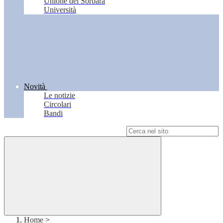
Unione del Sorbara
Università
Novità
Le notizie
Circolari
Bandi
Campo di ricerca per le pagine del sito
Home
>