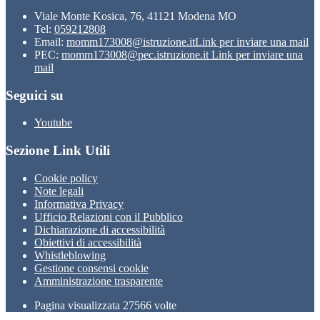
Viale Monte Kosica, 76, 41121 Modena MO
Tel:
059212808
Email:
momm173008@istruzione.it
Link per inviare una mail
PEC:
momm173008@pec.istruzione.it
Link per inviare una
mail
Seguici su
Youtube
Sezione Link Utili
Cookie policy
Note legali
Informativa Privacy
Ufficio Relazioni con il Pubblico
Dichiarazione di accessibilità
Obiettivi di accessibilità
Whistleblowing
Gestione consensi cookie
Amministrazione trasparente
Pagina visualizzata
27566
volte