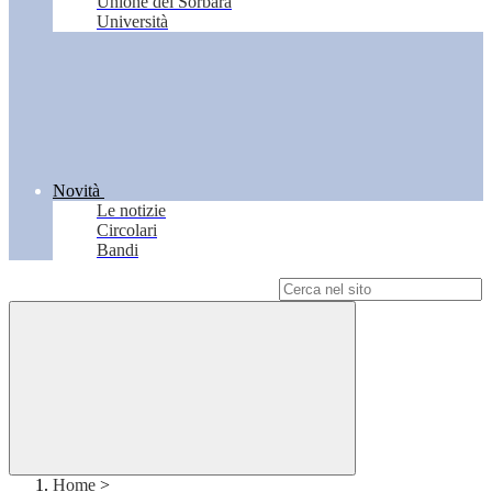
Unione del Sorbara
Università
Novità
Le notizie
Circolari
Bandi
Campo di ricerca per le pagine del sito
Home
>